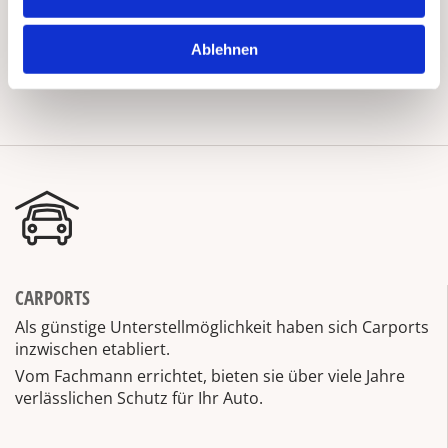
ÜBERDACHUNGEN
s
w
Überdachungen für Hauseingänge, Terrassen, Balkone,
Ablehnen
Wintergärten etc. bieten nicht nur Witterungsschutz,
a
sie sind auch optisch ein Zugewinn.
h
l
CARPORTS
Als günstige Unterstellmöglichkeit haben sich Carports
inzwischen etabliert.
Vom Fachmann errichtet, bieten sie über viele Jahre
verlässlichen Schutz für Ihr Auto.