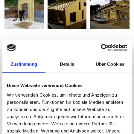
Zustimmung
Details
Über Cookies
Diese Webseite verwendet Cookies
ZIMMEREI
Wir verwenden Cookies, um Inhalte und Anzeigen zu
personalisieren, Funktionen für soziale Medien anbieten
Als erfahrene Zimmerei führen wir alle
zu können und die Zugriffe auf unsere Website zu
Holzbauarbeiten verlässlich und in hoher Qualität aus.
Wir sind stolz auf unsere Tradition und offen für
analysieren. Außerdem geben wir Informationen zu Ihrer
Neues. Z.B. arbeiten wir mit einer
Verwendung unserer Website an unsere Partner für
computergesteuerten Abbundanlage.
soziale Medien, Werbung und Analysen weiter. Unsere